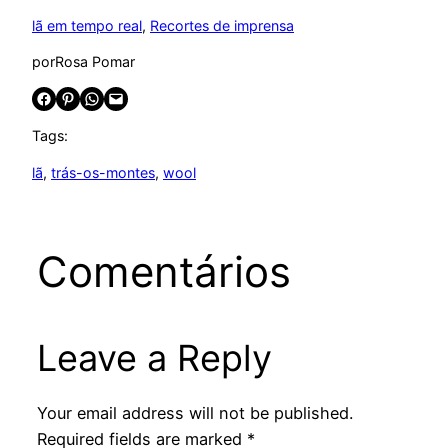
lã em tempo real
, 
Recortes de imprensa
por
Rosa Pomar
Share on Facebook
Share on Pinterest
Share on WhatsApp
Email this Page
Tags:
lã
, 
trás-os-montes
, 
wool
Comentários
Leave a Reply
Your email address will not be published.
Required fields are marked
*