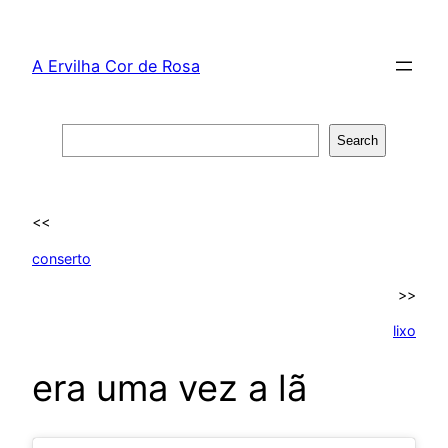
Skip
to
A Ervilha Cor de Rosa
content
Search
Search
<<
conserto
>>
lixo
era uma vez a lã