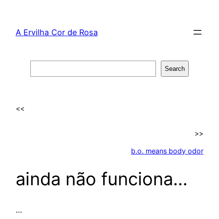
Skip
to
A Ervilha Cor de Rosa
content
Search
Search
<<
>>
b.o. means body odor
ainda não funciona…
…