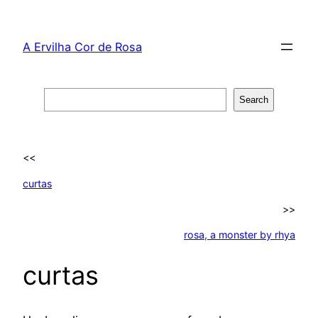
Skip
to
A Ervilha Cor de Rosa
content
Search
Search
<<
curtas
>>
rosa, a monster by rhya
curtas