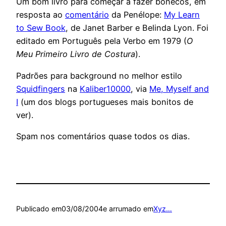
Um bom livro para começar a fazer bonecos, em
resposta ao
comentário
da Penélope:
My Learn
to Sew Book
, de Janet Barber e Belinda Lyon. Foi
editado em Português pela Verbo em 1979 (
O
Meu Primeiro Livro de Costura
).
Padrões para background no melhor estilo
Squidfingers
na
Kaliber10000
, via
Me, Myself and
I
(um dos blogs portugueses mais bonitos de
ver).
Spam nos comentários quase todos os dias.
Publicado em
03/08/2004
e arrumado em
Xyz…