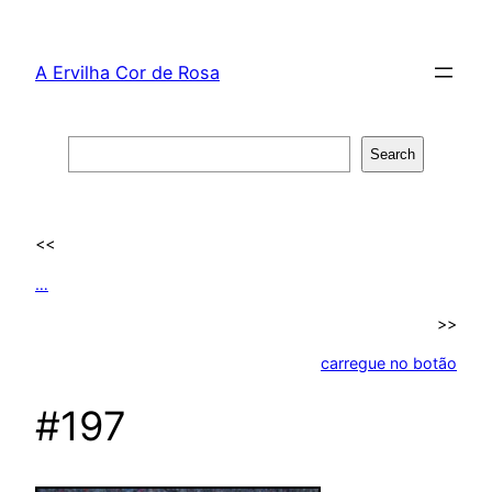
Skip
to
A Ervilha Cor de Rosa
content
Search
Search
<<
…
>>
carregue no botão
#197