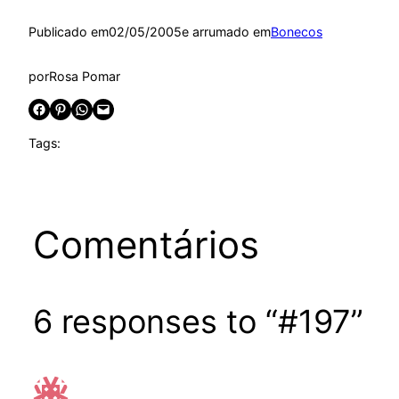
Publicado em
02/05/2005
e arrumado em
Bonecos
por
Rosa Pomar
Share on Facebook
Share on Pinterest
Share on WhatsApp
Email this Page
Tags:
Comentários
6 responses to “#197”