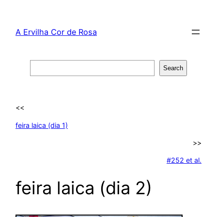
Skip
to
A Ervilha Cor de Rosa
content
Search
Search
<<
feira laica (dia 1)
>>
#252 et al.
feira laica (dia 2)