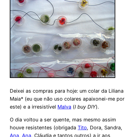
Deixei as compras para hoje: um colar da Liliana
Maia* (eu que não uso colares apaixonei-me por
este) e a irresistível
Malva
(
I buy DIY
).
O dia voltou a ser quente, mas mesmo assim
houve resistentes (obrigada
Tito
, Dora, Sandra,
Ana
,
Ana
, Cláudia e tantos outros) a ir aos