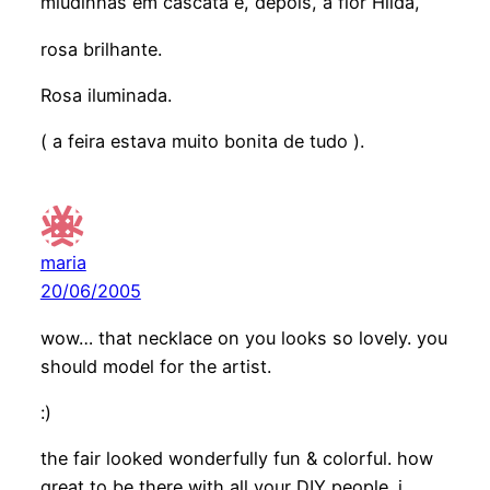
miudinhas em cascata e, depois, a flor Hilda,
rosa brilhante.
Rosa iluminada.
( a feira estava muito bonita de tudo ).
maria
20/06/2005
wow… that necklace on you looks so lovely. you
should model for the artist.
:)
the fair looked wonderfully fun & colorful. how
great to be there with all your DIY people. i