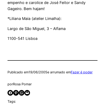
empenho e carolice de José Feitor e Sandy
Gageiro. Bem hajam!
*Liliana Maia (atelier Limalha):
Largo de São Miguel, 3 – Alfama
1100-541 Lisboa
Publicado em
19/06/2005
e arrumado em
Fazer é poder
por
Rosa Pomar
Share on Facebook
Share on Pinterest
Share on WhatsApp
Email this Page
Tags: