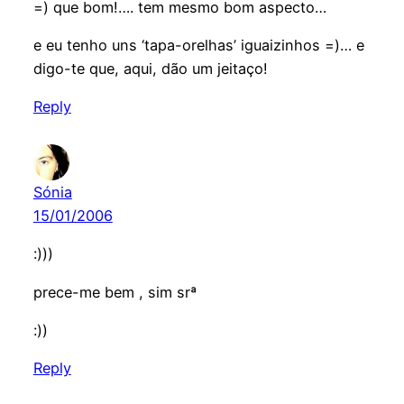
=) que bom!…. tem mesmo bom aspecto…
e eu tenho uns ‘tapa-orelhas’ iguaizinhos =)… e
digo-te que, aqui, dão um jeitaço!
Reply
Sónia
15/01/2006
:)))
prece-me bem , sim srª
:))
Reply