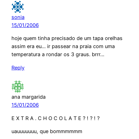
sonia
15/01/2006
hoje quem tinha precisado de um tapa orelhas
assim era eu… ir passear na praia com uma
temperatura a rondar os 3 graus. brrr…
Reply
ana margarida
15/01/2006
E X T R A . C H O C O L A T E ? ! ? ! ?
uauuuuuuu, que bommmmmm