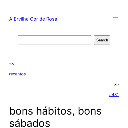
Skip
to
A Ervilha Cor de Rosa
content
Search
Search
<<
recantos
>>
#481
bons hábitos, bons
sábados