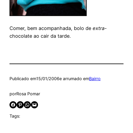
Comer, bem acompanhada, bolo de
extra-
chocolate ao cair da tarde.
Publicado em
15/01/2006
e arrumado em
Bairro
por
Rosa Pomar
Share on Facebook
Share on Pinterest
Share on WhatsApp
Email this Page
Tags: