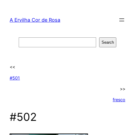
Skip
to
A Ervilha Cor de Rosa
content
Search
Search
<<
#501
>>
fresco
#502