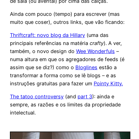
de saia (ou avental) por cima das calças.
Ainda com pouco (tempo) para escrever (mas
muito que coser), outros links, que vão ficando:
Thriftcraft: novo blog da
Hillary
(uma das
principais referências na matéria
crafty
). A ver,
também, o novo design do
Wee Wonderfuls
–
numa altura em que os agregadores de feeds (é
assim que se diz?) como o
Bloglines
estão a
transformar a forma como se lê blogs – e as
instruções gratuitas para fazer um
Pointy Kitty.
The tatoo controversy
(and
part 3
): ainda e
sempre, as razões e os limites da propriedade
intelectual.