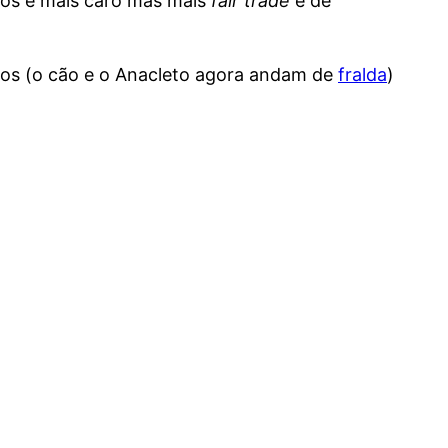
nos e mais caro mas mais
fair trade
e de
ecos (o cão e o Anacleto agora andam de
fralda
)