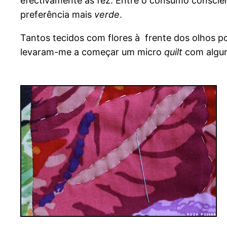
efectivamente as fez. Entre o consumo conscie
preferência mais
verde
.
Tantos tecidos com flores à frente dos olhos p
levaram-me a começar um micro
quilt
com algum