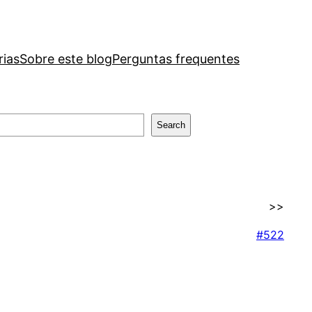
rias
Sobre este blog
Perguntas frequentes
Search
>>
#522