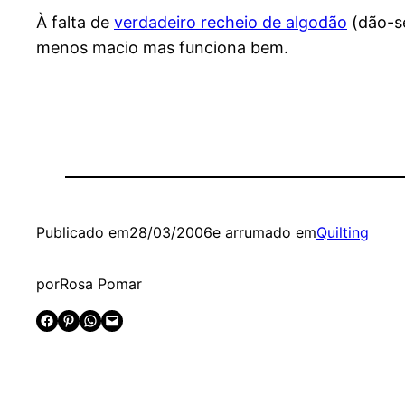
À falta de
verdadeiro recheio de algodão
(dão-se
menos macio mas funciona bem.
Publicado em
28/03/2006
e arrumado em
Quilting
por
Rosa Pomar
Share on Facebook
Share on Pinterest
Share on WhatsApp
Email this Page