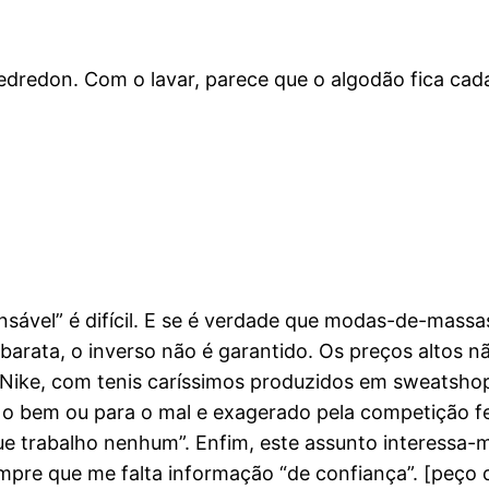
dredon. Com o lavar, parece que o algodão fica cad
ável” é difícil. E se é verdade que modas-de-mass
arata, o inverso não é garantido. Os preços altos 
ike, com tenis caríssimos produzidos em sweatshops
a o bem ou para o mal e exagerado pela competição 
que trabalho nenhum”. Enfim, este assunto interessa
mpre que me falta informação “de confiança”. [peço 