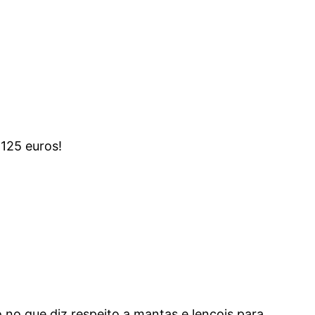
 125 euros!
no que diz respeito a mantas e lençois para