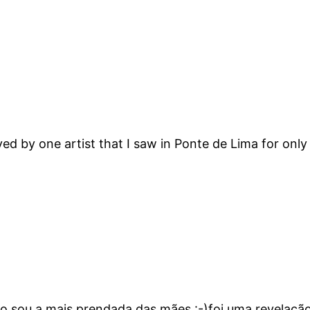
ed by one artist that I saw in Ponte de Lima for only
 sou a mais prendada das mães :-)foi uma revelação 