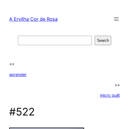
Skip
to
A Ervilha Cor de Rosa
content
Search
Search
<<
aprender
>>
micro quilt
#522