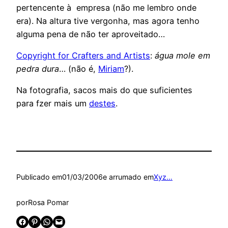
pertencente à empresa (não me lembro onde
era). Na altura tive vergonha, mas agora tenho
alguma pena de não ter aproveitado…
Copyright for Crafters and Artists
:
água mole em
pedra dura
… (não é,
Miriam
?).
Na fotografia, sacos mais do que suficientes
para fzer mais um
destes
.
Publicado em
01/03/2006
e arrumado em
Xyz…
por
Rosa Pomar
Share on Facebook
Share on Pinterest
Share on WhatsApp
Email this Page