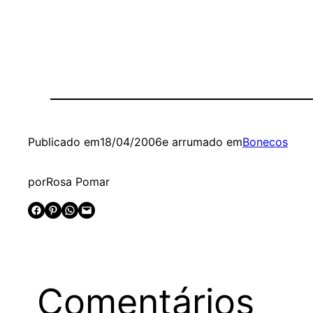
Publicado em
18/04/2006
e arrumado em
Bonecos
por
Rosa Pomar
Share on Facebook
Share on Pinterest
Share on WhatsApp
Email this Page
Comentários