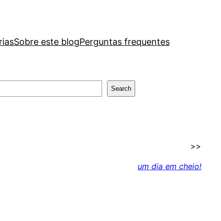
rias
Sobre este blog
Perguntas frequentes
Search
>>
um dia em cheio!