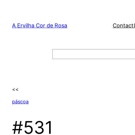
Skip
to
content
A Ervilha Cor de Rosa
Contact
Search
<<
páscoa
#531