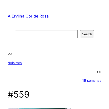
Skip
to
A Ervilha Cor de Rosa
content
Search
Search
<<
dois três
>>
19 semanas
#559