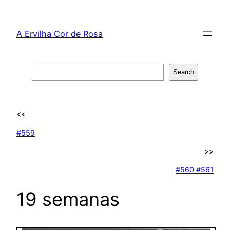
Skip
to
A Ervilha Cor de Rosa
content
Search
Search
<<
#559
>>
#560 #561
19 semanas