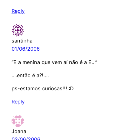
Reply
santinha
01/06/2006
“E a menina que vem aí não é a E…”
….então é a?!….
ps-estamos curiosas!!! :D
Reply
Joana
02/06/2006