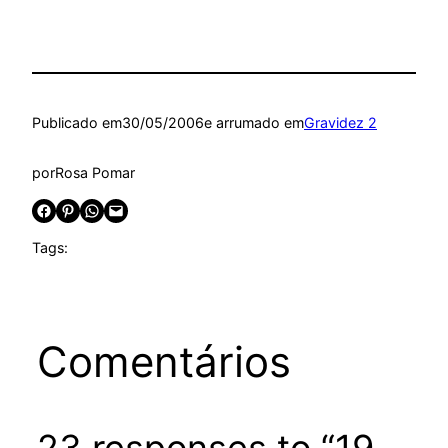
Publicado em
30/05/2006
e arrumado em
Gravidez 2
por
Rosa Pomar
Share on Facebook
Share on Pinterest
Share on WhatsApp
Email this Page
Tags:
Comentários
23 responses to “19