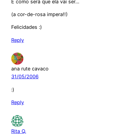
E como será que ela vai ser…
(a cor-de-rosa impera!!)
Felicidades :)
Reply
ana rute cavaco
31/05/2006
:)
Reply
Rita Q.