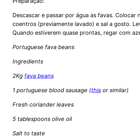
Preparação:
Descascar e passar por água as favas. Colocar n
coentros (previamente lavado) e sal a gosto. L
Quando estiverem quase prontas, regar com aze
Portuguese fava beans
Ingredients
2Kg
fava beans
1 portuguese blood sausage (
this
or similar)
Fresh coriander leaves
5 tablespoons olive oil
Salt to taste