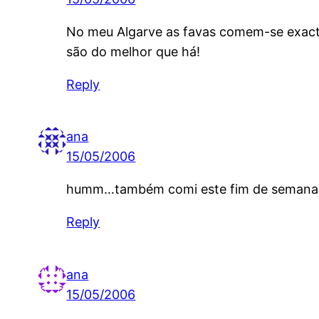
No meu Algarve as favas comem-se exacta
são do melhor que há!
Reply
ana
15/05/2006
humm…também comi este fim de semana, m
Reply
ana
15/05/2006