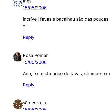
Inês
15/05/2006
incrível! favas e bacalhau são das pouca
*
Reply
Rosa Pomar
15/05/2006
Ana, é um chouriço de favas, chama-se 
Reply
são correia
15/05/2006