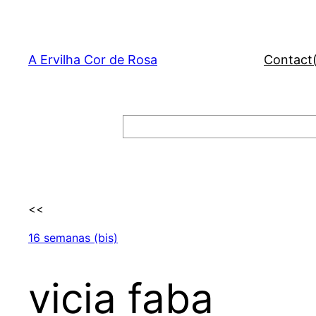
Skip
to
content
A Ervilha Cor de Rosa
Contact
Search
<<
16 semanas (bis)
vicia faba