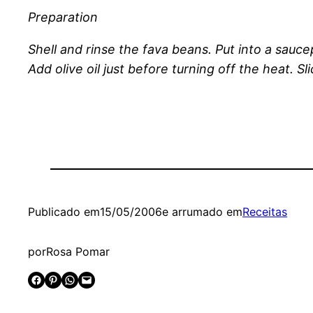
Preparation
Shell and rinse the fava beans. Put into a sauce
Add olive oil just before turning off the heat. S
Publicado em
15/05/2006
e arrumado em
Receitas
por
Rosa Pomar
Share on Facebook
Share on Pinterest
Share on WhatsApp
Email this Page