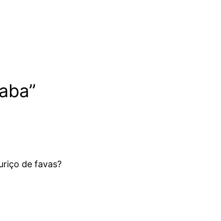
faba”
uriço de favas?