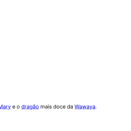
Mary
e o
dragão
mais doce da
Wawaya
.