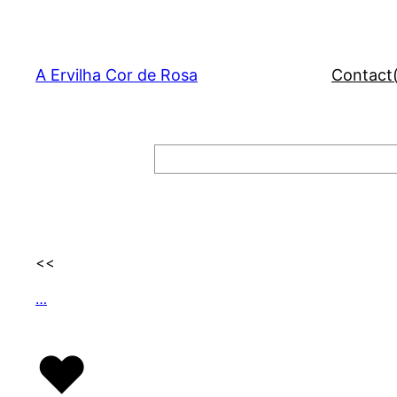
Skip
to
content
A Ervilha Cor de Rosa
Contact
Search
<<
…
♥