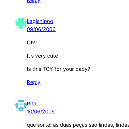
Reply
kagishippo
09/06/2006
Oh!!
It’s very cute
Is this TOY for your baby?
Reply
Rita
10/06/2006
que sorte! as duas peças são lindas, linda