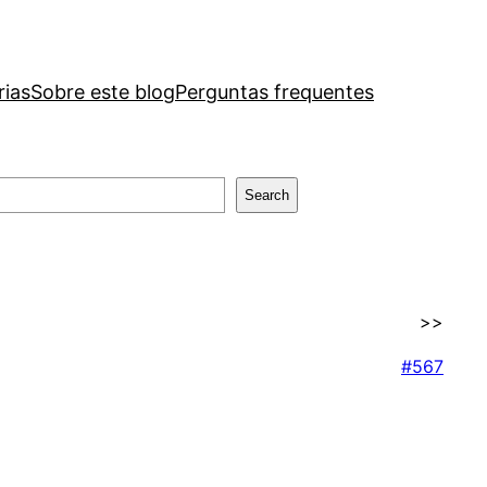
rias
Sobre este blog
Perguntas frequentes
Search
>>
#567