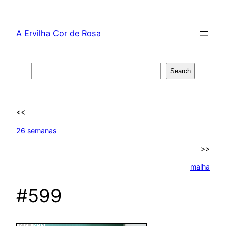
Skip
to
A Ervilha Cor de Rosa
content
Search
Search
<<
26 semanas
>>
malha
#599