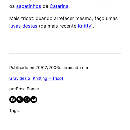
os
sapatinhos
da
Catarina
.
Mais tricot: quando arrefecer mesmo, faço umas
luvas destas
(da mais recente
Knitty
).
Publicado em
20/07/2006
e arrumado em
Gravidez 2
, 
Knitting = Tricot
por
Rosa Pomar
Share on Facebook
Share on Pinterest
Share on WhatsApp
Email this Page
Tags: