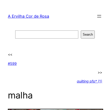
Skip
to
A Ervilha Cor de Rosa
content
Search
Search
<<
#599
>>
quilting
pfp* (1)
malha