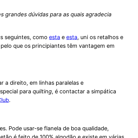
es grandes dúvidas para as quais agradecia
Nas seguintes, como
esta
e
esta
, uni os retalhos e
 pelo que os principiantes têm vantagem em
a direito, em linhas paralelas e
especial para
quilting
, é contactar a simpática
Club
.
des. Pode usar-se flanela de boa qualidade,
etão é feito de 100% algodão e existe em várias