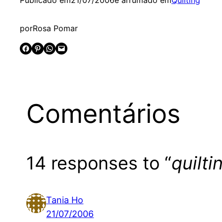
Publicado em
21/07/2006
e arrumado em
Quilting
por
Rosa Pomar
Share on Facebook
Share on Pinterest
Share on WhatsApp
Email this Page
Comentários
14 responses to “
quilti
Tania Ho
21/07/2006