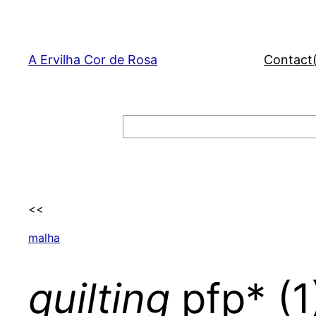
Skip
to
content
A Ervilha Cor de Rosa
Contact
Search
<<
malha
quilting
pfp* (1