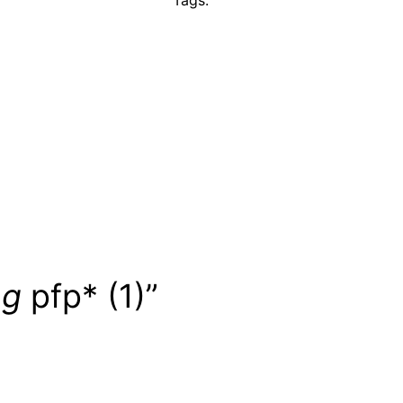
Tags:
ng
pfp* (1)”