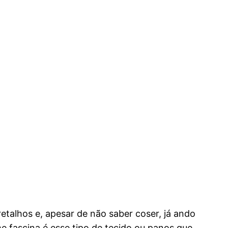
etalhos e, apesar de não saber coser, já ando
e fascina é esse tipo de tecido ou panos que