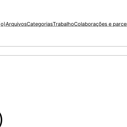
(o)
Arquivos
Categorias
Trabalho
Colaborações e parce
)