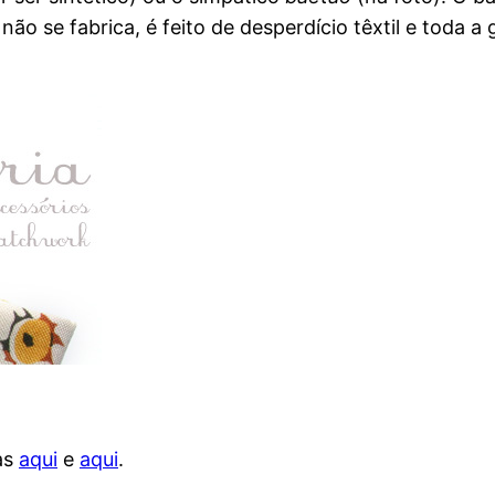
não se fabrica, é feito de desperdício têxtil e toda
as
aqui
e
aqui
.