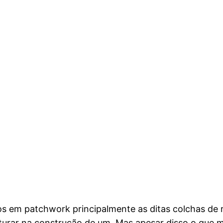
s em patchwork principalmente as ditas colchas de r
nturar na construção de um. Mas apesar disso o que m