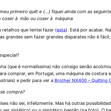
meu primeiro quilt e (…) fiquei ainda com as seguint
 o coser à mão ou coser à máquina
retalhos que tentei fazer (
esta
). Está por acabar. 
s grandes sem fazer grandes disparates não é fácil,
especial?
ha (que é normalíssima) não consigo senão acolchoar 
. Para comprar, em Portugal, uma máquina de costura 
triais) e pedir para ver a
Brother NX400 – Quilting 
e se compra?
aíses não sei, infelizmente. Mas há outras possibilida
 ser sintético) ou o simpático
baetão
(na foto). O ba