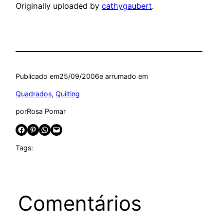
Originally uploaded by
cathygaubert
.
Publicado em
25/09/2006
e arrumado em
Quadrados
, 
Quilting
por
Rosa Pomar
Share on Facebook
Share on Pinterest
Share on WhatsApp
Email this Page
Tags:
Comentários