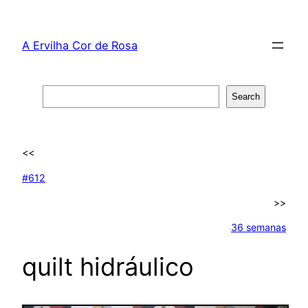
Skip
to
A Ervilha Cor de Rosa
content
Search
Search
<<
#612
>>
36 semanas
quilt hidráulico