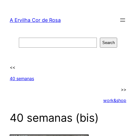
Skip
to
A Ervilha Cor de Rosa
content
Search
Search
<<
40 semanas
>>
work&shop
40 semanas (bis)