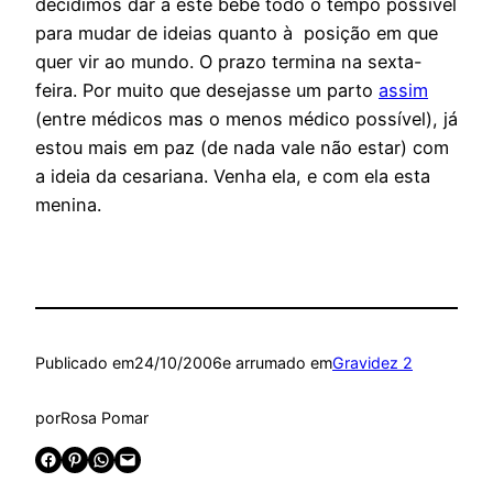
decidimos dar a este bebé todo o tempo possível
para mudar de ideias quanto à posição em que
quer vir ao mundo. O prazo termina na sexta-
feira. Por muito que desejasse um parto
assim
(entre médicos mas o menos médico possível), já
estou mais em paz (de nada vale não estar) com
a ideia da cesariana. Venha ela, e com ela esta
menina.
Publicado em
24/10/2006
e arrumado em
Gravidez 2
por
Rosa Pomar
Share on Facebook
Share on Pinterest
Share on WhatsApp
Email this Page