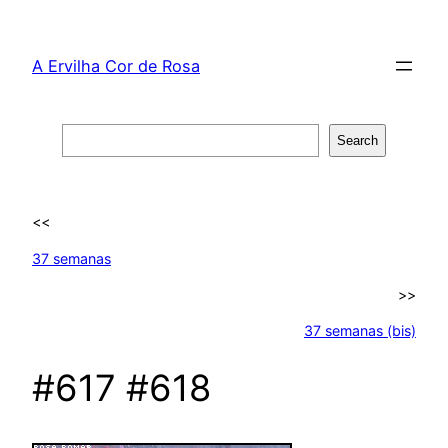
Skip
to
A Ervilha Cor de Rosa
content
Search
Search
<<
37 semanas
>>
37 semanas (bis)
#617 #618