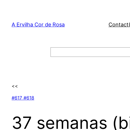
Skip
to
content
A Ervilha Cor de Rosa
Contact
Search
<<
#617 #618
37 semanas (b