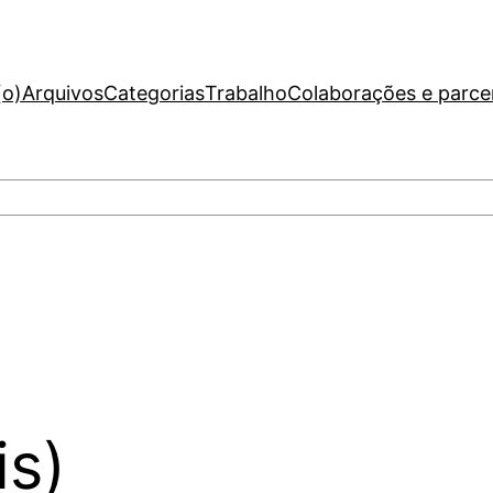
(o)
Arquivos
Categorias
Trabalho
Colaborações e parce
is)