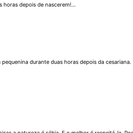
as horas depois de nascerem!…
pequenina durante duas horas depois da cesariana. 
as a natureza é sábia. E o melhor é respeitá-la. Pod