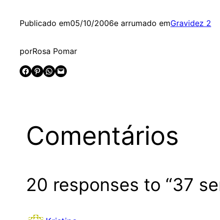
Publicado em
05/10/2006
e arrumado em
Gravidez 2
por
Rosa Pomar
Share on Facebook
Share on Pinterest
Share on WhatsApp
Email this Page
Comentários
20 responses to “37 se