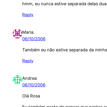
hmm, eu nunca estive separada delas du
Reply
Maria.
06/10/2006
Também eu não estive separada da minha 
Reply
Andrea
06/10/2006
Olá Rosa
Eu também gosto de pensar que nestas cois