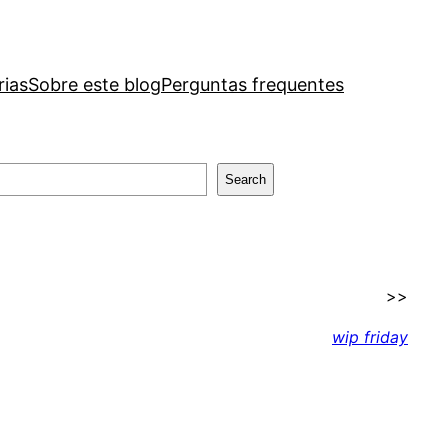
rias
Sobre este blog
Perguntas frequentes
Search
>>
wip friday