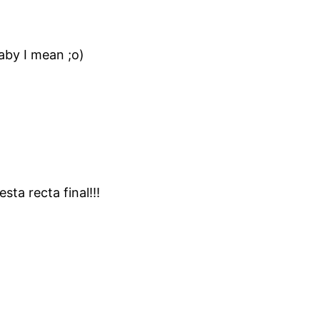
aby I mean ;o)
ta recta final!!!