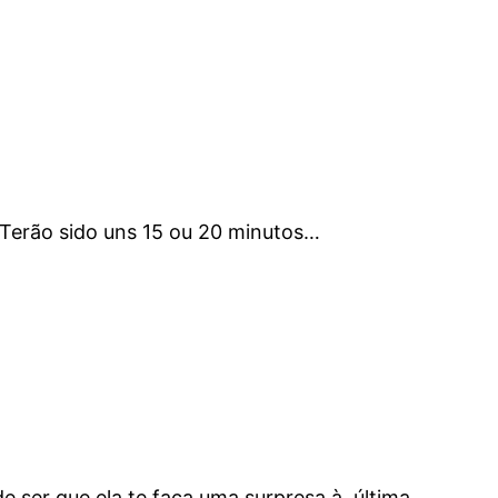
Terão sido uns 15 ou 20 minutos…
e ser que ela te faça uma surpresa à última