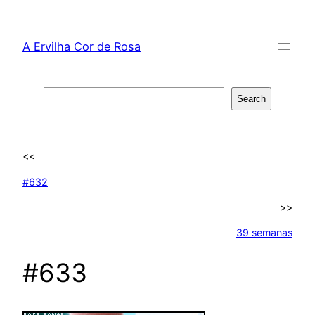
Skip
to
A Ervilha Cor de Rosa
content
Search
Search
<<
#632
>>
39 semanas
#633