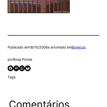
Publicado em
18/10/2006
e arrumado em
Bonecos
por
Rosa Pomar
Share on Facebook
Share on Pinterest
Share on WhatsApp
Email this Page
Tags:
Comentários