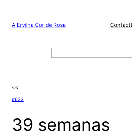
Skip
to
content
A Ervilha Cor de Rosa
Contact
Search
<<
#633
39 semanas