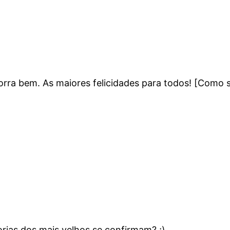
rra bem. As maiores felicidades para todos! [Como 
orias dos mais velhos se confirmam? ;)