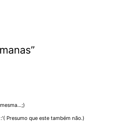
emanas”
a mesma…;)
'( Presumo que este também não.)