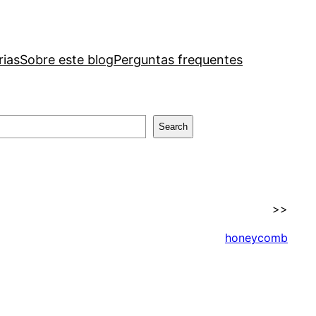
rias
Sobre este blog
Perguntas frequentes
Search
>>
honeycomb