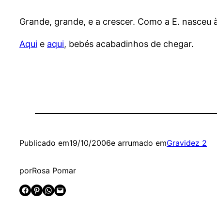
Grande, grande, e a crescer. Como a E. nasceu à
Aqui
e
aqui
, bebés acabadinhos de chegar.
Publicado em
19/10/2006
e arrumado em
Gravidez 2
por
Rosa Pomar
Share on Facebook
Share on Pinterest
Share on WhatsApp
Email this Page