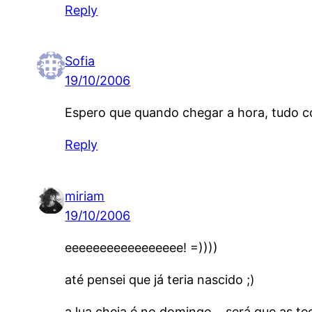
Reply
Sofia
19/10/2006
Espero que quando chegar a hora, tudo co
Reply
miriam
19/10/2006
eeeeeeeeeeeeeeeee! =))))
até pensei que já teria nascido ;)
a lua cheia é no domingo… será que as te