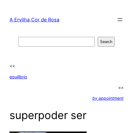
Skip
to
A Ervilha Cor de Rosa
content
Search
Search
<<
equilíbrio
>>
by appointment
superpoder ser