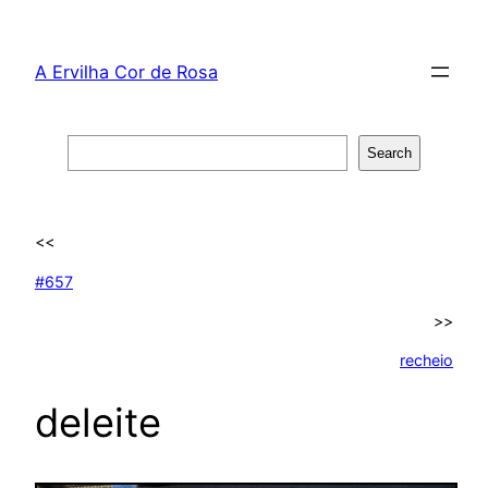
Skip
to
A Ervilha Cor de Rosa
content
Search
Search
<<
#657
>>
recheio
deleite