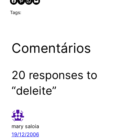
Share on Facebook
Share on Pinterest
Share on WhatsApp
Email this Page
Tags:
Comentários
20 responses to
“deleite”
mary saloia
19/12/2006