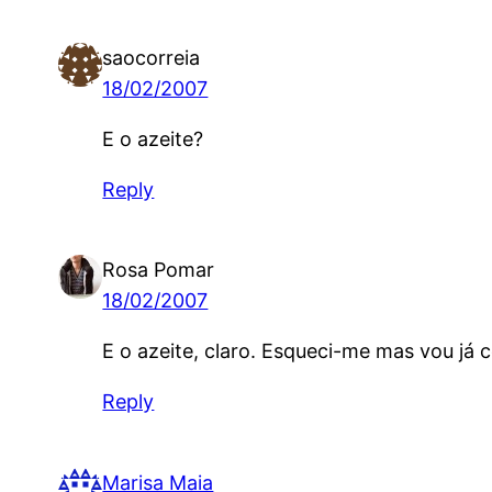
saocorreia
18/02/2007
E o azeite?
Reply
Rosa Pomar
18/02/2007
E o azeite, claro. Esqueci-me mas vou já c
Reply
Marisa Maia