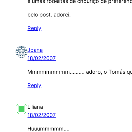
e umas rodelitas de chouriço de preferen
belo post. adorei.
Reply
Joana
18/02/2007
Mmmmmmmmm………. adoro, o Tomás quando e
Reply
Liliana
18/02/2007
Huuummmmm….