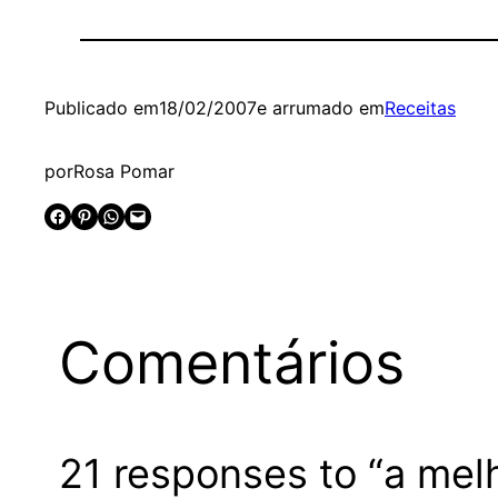
Publicado em
18/02/2007
e arrumado em
Receitas
por
Rosa Pomar
Share on Facebook
Share on Pinterest
Share on WhatsApp
Email this Page
Comentários
21 responses to “a mel