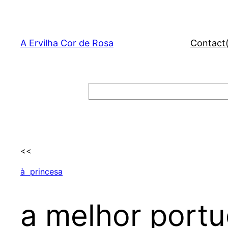
Skip
to
content
A Ervilha Cor de Rosa
Contact
Search
<<
à princesa
a melhor port