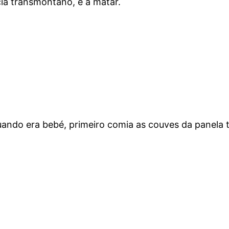
cia transmontano, e a matar.
ra bebé, primeiro comia as couves da panela toda