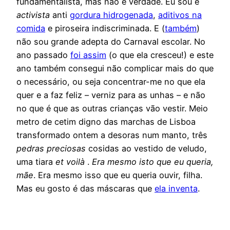
fundamentalista, mas não é verdade. Eu sou é
activista
anti
gordura hidrogenada
,
aditivos na
comida
e piroseira indiscriminada. E (
também
)
não sou grande adepta do Carnaval escolar. No
ano passado
foi assim
(o que ela cresceu!) e este
ano também consegui não complicar mais do que
o necessário, ou seja concentrar-me no que ela
quer e a faz feliz – verniz para as unhas – e não
no que é que as outras crianças vão vestir. Meio
metro de cetim digno das marchas de Lisboa
transformado ontem a desoras num manto, três
pedras preciosas
cosidas ao vestido de veludo,
uma tiara
et voilà
.
Era mesmo isto que eu queria,
mãe
. Era mesmo isso que eu queria ouvir, filha.
Mas eu gosto é das máscaras que
ela inventa
.