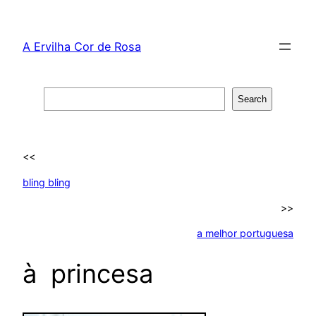
Skip
to
A Ervilha Cor de Rosa
content
Search
Search
<<
bling bling
>>
a melhor portuguesa
à princesa