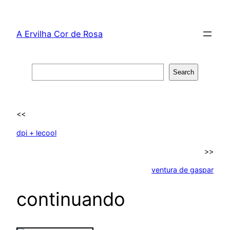
Skip
to
A Ervilha Cor de Rosa
content
Search
Search
<<
dpi + lecool
>>
ventura de gaspar
continuando