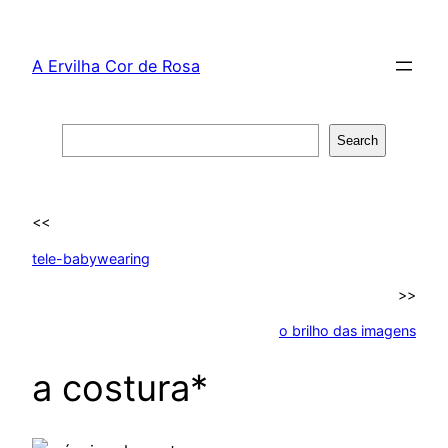
Skip
to
A Ervilha Cor de Rosa
content
Search
Search
<<
tele-babywearing
>>
o brilho das imagens
a costura*