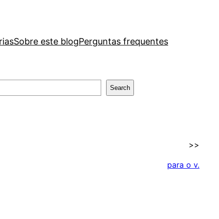
rias
Sobre este blog
Perguntas frequentes
Search
>>
para o v.