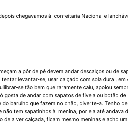
 depois chegavamos à confeitaria Nacional e lanchá
meçam a pôr de pé devem andar descalços ou de sap
 tentar levantar-se, usar calçado com sola dura , em
ilibrar-se tão bem que raramente caíu, apoiou sempr
só gosta de andar com sapatos de fivela ou botão de
e do barulho que fazem no chão, diverte-a. Tenho de 
e não tem sapatinhos à menina, por ela até andava de
to de a ver calçada, ficam mesmo meninas e acho um 