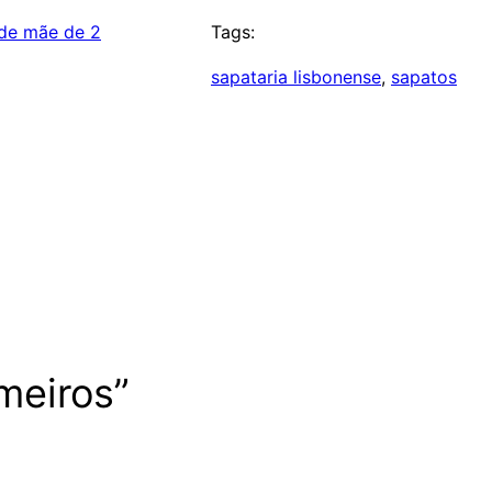
de mãe de 2
Tags:
sapataria lisbonense
, 
sapatos
meiros”