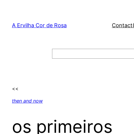
Skip
to
content
A Ervilha Cor de Rosa
Contact
Search
<<
then and now
os primeiros