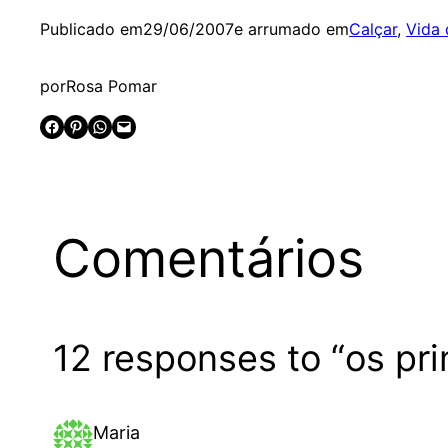
Publicado em
29/06/2007
e arrumado em
Calçar
, 
Vida 
por
Rosa Pomar
Share on Facebook
Share on Pinterest
Share on WhatsApp
Email this Page
Comentários
12 responses to “os pri
Maria