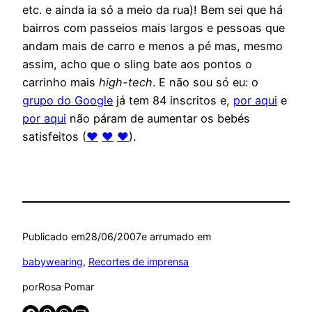
etc. e ainda ia só a meio da rua)! Bem sei que há
bairros com passeios mais largos e pessoas que
andam mais de carro e menos a pé mas, mesmo
assim, acho que o sling bate aos pontos o
carrinho mais
high-tech
. E não sou só eu: o
grupo do Google
já tem 84 inscritos e,
por aqui
e
por aqui
não páram de aumentar os bebés
satisfeitos (
♥
♥
♥
).
Publicado em
28/06/2007
e arrumado em
babywearing
, 
Recortes de imprensa
por
Rosa Pomar