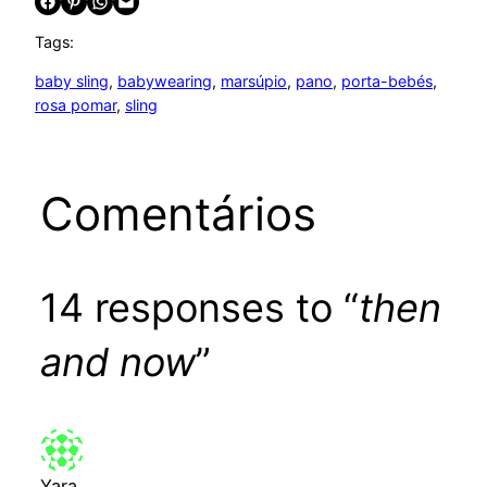
Share on Facebook
Share on Pinterest
Share on WhatsApp
Email this Page
Tags:
baby sling
, 
babywearing
, 
marsúpio
, 
pano
, 
porta-bebés
, 
rosa pomar
, 
sling
Comentários
14 responses to “
then
and now
”
Yara