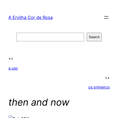
Skip
to
A Ervilha Cor de Rosa
content
Search
Search
<<
a uso
>>
os primeiros
then and now