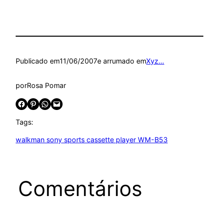
Publicado em
11/06/2007
e arrumado em
Xyz…
por
Rosa Pomar
Share on Facebook
Share on Pinterest
Share on WhatsApp
Email this Page
Tags:
walkman sony sports cassette player WM-B53
Comentários