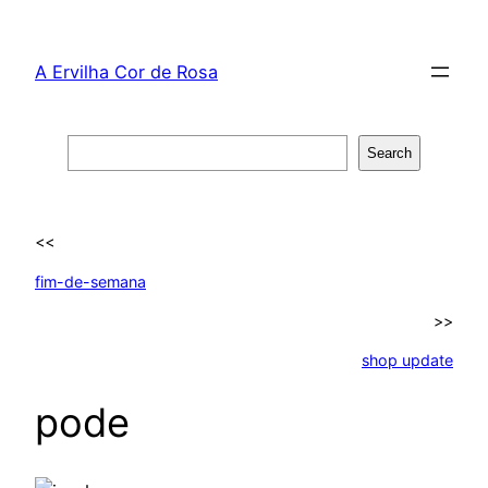
Skip
to
A Ervilha Cor de Rosa
content
Search
Search
<<
fim-de-semana
>>
shop update
pode