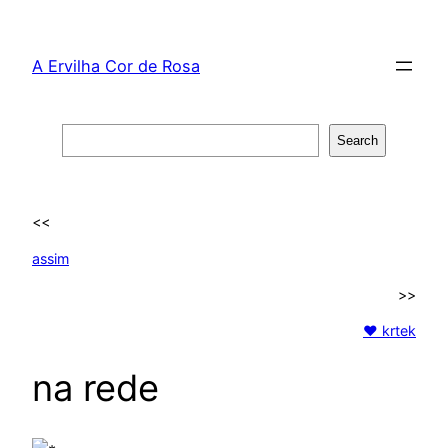
Skip
to
A Ervilha Cor de Rosa
content
Search
Search
<<
assim
>>
♥ krtek
na rede