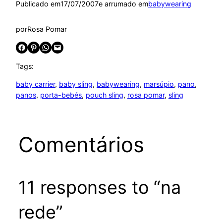
Publicado em
17/07/2007
e arrumado em
babywearing
por
Rosa Pomar
Share on Facebook
Share on Pinterest
Share on WhatsApp
Email this Page
Tags:
baby carrier
, 
baby sling
, 
babywearing
, 
marsúpio
, 
pano
, 
panos
, 
porta-bebés
, 
pouch sling
, 
rosa pomar
, 
sling
Comentários
11 responses to “na
rede”