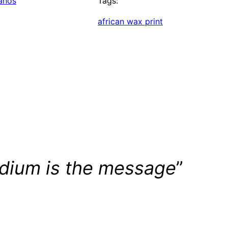
canos
Tags:
african wax print
dium is the message
”