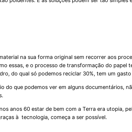
s tão poluentes. E as soluções podem ser tão simples 
o material na sua forma original sem recorrer aos pro
mo essas, e o processo de transformação do papel te
vidro, do qual só podemos reciclar 30%, tem um gasto
rio do que podemos ver em alguns documentários, não
s.
se nos anos 60 estar de bem com a Terra era utopia, p
 graças à tecnologia, começa a ser possível.