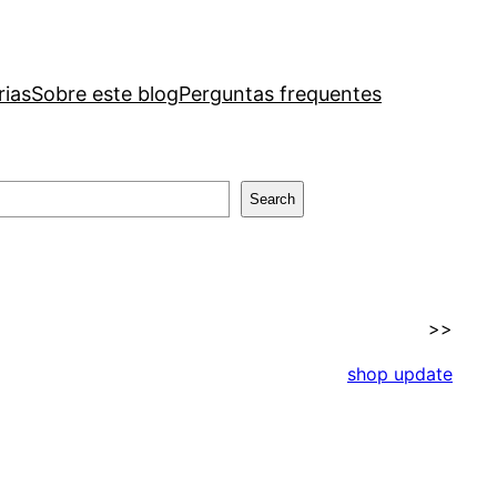
rias
Sobre este blog
Perguntas frequentes
Search
>>
shop update