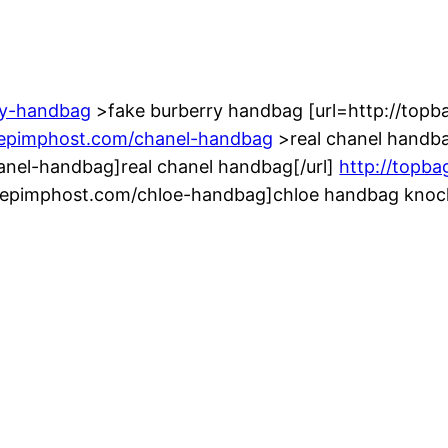
ry-handbag
>fake burberry handbag [url=http://top
reepimphost.com/chanel-handbag
>real chanel handb
anel-handbag]real chanel handbag[/url]
http://topb
reepimphost.com/chloe-handbag]chloe handbag knock