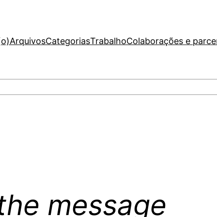
(o)
Arquivos
Categorias
Trabalho
Colaborações e parce
 the message