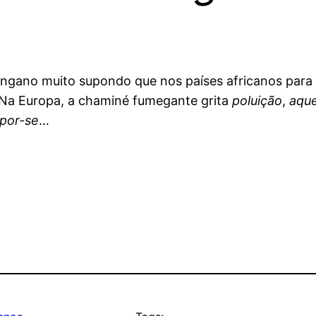
engano muito supondo que nos países africanos para 
 Na Europa, a chaminé fumegante grita
poluição
,
aque
mpor-se
…