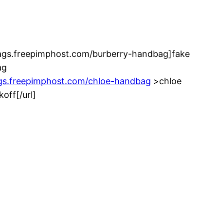
bags.freepimphost.com/burberry-handbag]fake
ag
ags.freepimphost.com/chloe-handbag
>chloe
off[/url]