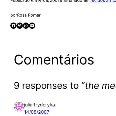
Publicado em
14/08/2007
e arrumado em
Tecidos afri
por
Rosa Pomar
Share on Facebook
Share on Pinterest
Share on WhatsApp
Email this Page
Comentários
9 responses to “
the me
julia fryderyka
14/08/2007