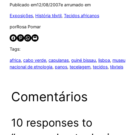
Publicado em
12/08/2007
e arrumado em
Exposições
, 
História têxtil
, 
Tecidos africanos
por
Rosa Pomar
Share on Facebook
Share on Pinterest
Share on WhatsApp
Email this Page
Tags:
africa
, 
cabo verde
, 
capulanas
, 
guiné bissau
, 
lisboa
, 
museu
nacional de etnologia
, 
panos
, 
tecelagem
, 
tecidos
, 
têxteis
Comentários
10 responses to