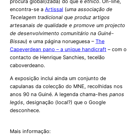
procura global(izada) do que é
étnico
. On-line,
encontra-se a
Artissal
(
uma associação de
Tecelagem tradicional que produz artigos
artesanais de qualidade e promove um projecto
de desenvolvimento comunitário na Guiné-
Bissau
) e uma página norueguesa –
The
Capeverdean pano – a unique handicraft
– com o
contacto de Henrique Sanchies, tecelão
caboverdeano.
A exposição inclui ainda um conjunto de
capulanas da colecção do MNE, recolhidas nos
anos 90 na Guiné. A legenda chama-lhes
panos
legós
, designação (local?) que o Google
desconhece.
Mais informação: