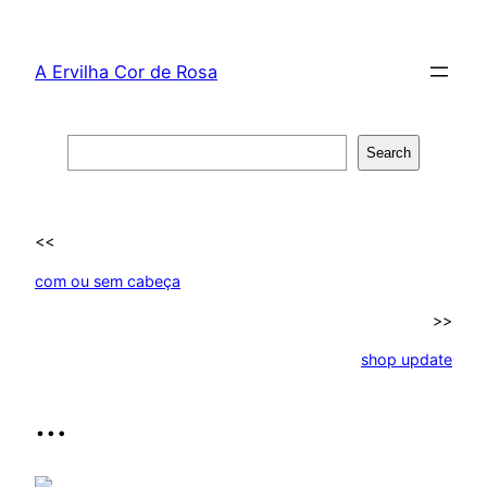
Skip
to
A Ervilha Cor de Rosa
content
Search
Search
<<
com ou sem cabeça
>>
shop update
…