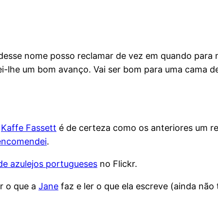
 desse nome posso reclamar de vez em quando para 
i-lhe um bom avanço. Vai ser bom para uma cama de
e
Kaffe Fassett
é de certeza como os anteriores um reg
encomendei
.
de azulejos portugueses
no Flickr.
er o que a
Jane
faz e ler o que ela escreve (ainda não