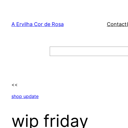
Skip
to
content
A Ervilha Cor de Rosa
Contact
Search
<<
shop update
wip friday