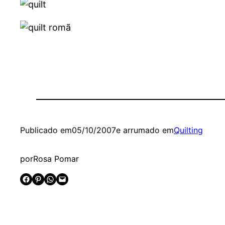
Publicado em
05/10/2007
e arrumado em
Quilting
por
Rosa Pomar
Share on Facebook
Share on Pinterest
Share on WhatsApp
Email this Page