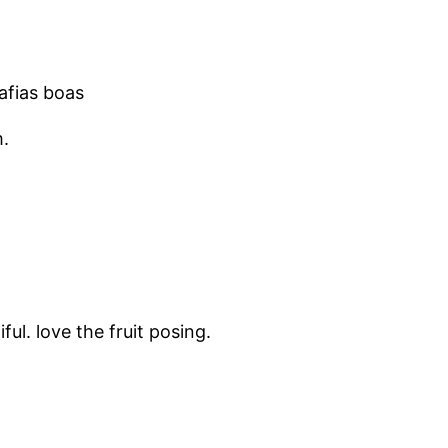
afias boas
m.
ful. love the fruit posing.