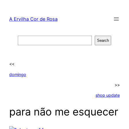
Skip
to
A Ervilha Cor de Rosa
content
Search
Search
<<
domingo
>>
shop update
para não me esquecer