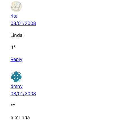
rita
08/01/2008
Linda!
:)*
Reply
dmny
08/01/2008
**
e e’ linda