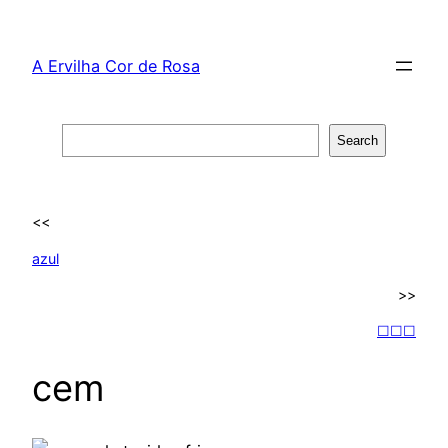
Skip
to
A Ervilha Cor de Rosa
content
Search
Search
<<
azul
>>
☐☐☐
cem