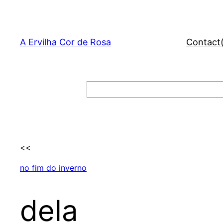
Skip
to
content
A Ervilha Cor de Rosa
Contact
Search
<<
no fim do inverno
dela