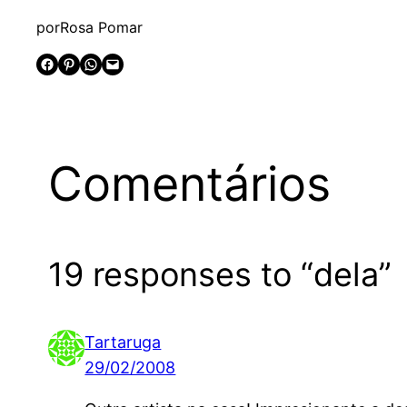
por
Rosa Pomar
Share on Facebook
Share on Pinterest
Share on WhatsApp
Email this Page
Comentários
19 responses to “dela”
Tartaruga
29/02/2008