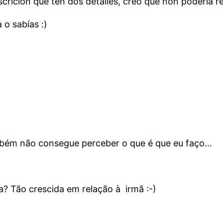
crición que ten dos detalles, creo que non podería ref
 o sabías :)
ambém não consegue perceber o que é que eu faço…
a? Tão crescida em relação à irmã :-)