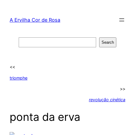
Skip
to
A Ervilha Cor de Rosa
content
Search
Search
<<
triomphe
>>
revolução cinética
ponta da erva