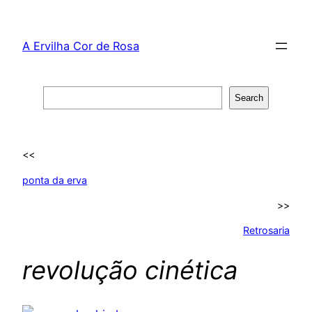
Skip
to
A Ervilha Cor de Rosa
content
Search
Search
<<
ponta da erva
>>
Retrosaria
revolução cinética