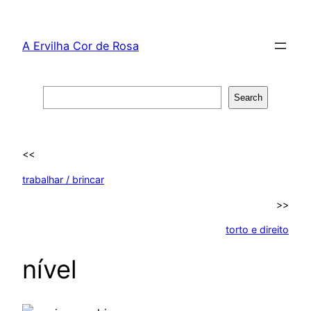
Skip
to
A Ervilha Cor de Rosa
content
Search
Search
<<
trabalhar / brincar
>>
torto e direito
nível