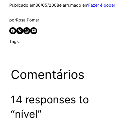
Publicado em
30/05/2008
e arrumado em
Fazer é poder
por
Rosa Pomar
Share on Facebook
Share on Pinterest
Share on WhatsApp
Email this Page
Tags:
Comentários
14 responses to
“nível”