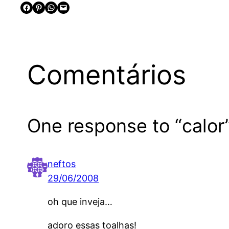
Share on Facebook
Share on Pinterest
Share on WhatsApp
Email this Page
Comentários
One response to “calor
neftos
29/06/2008
oh que inveja…
adoro essas toalhas!