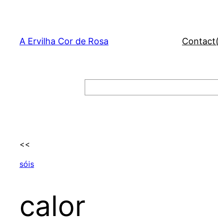
Skip
to
content
A Ervilha Cor de Rosa
Contact
Search
<<
sóis
calor