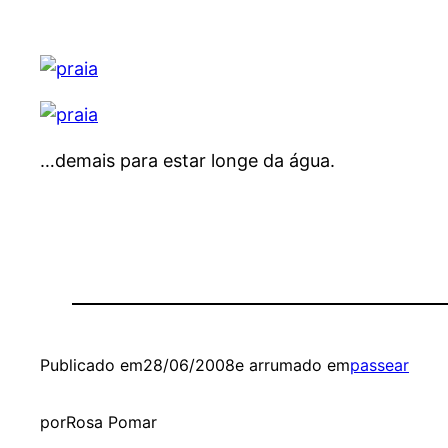
…demais para estar longe da água.
Publicado em
28/06/2008
e arrumado em
passear
por
Rosa Pomar