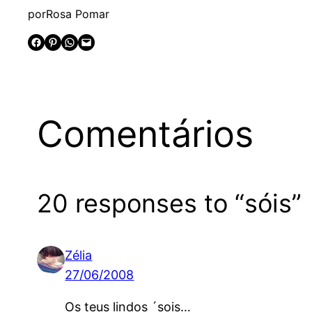
por
Rosa Pomar
Share on Facebook
Share on Pinterest
Share on WhatsApp
Email this Page
Comentários
20 responses to “sóis”
Zélia
27/06/2008
Os teus lindos ´sois…