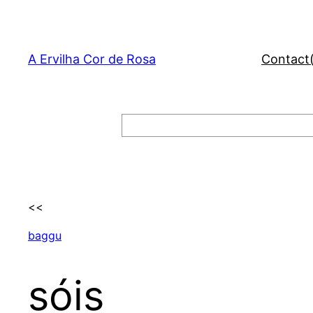
Skip
to
content
A Ervilha Cor de Rosa
Contact
Search
<<
baggu
sóis