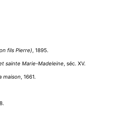
 fils Pierre)
, 1895.
 et sainte Marie-Madeleine
, séc. XV.
la maison
, 1661.
8.