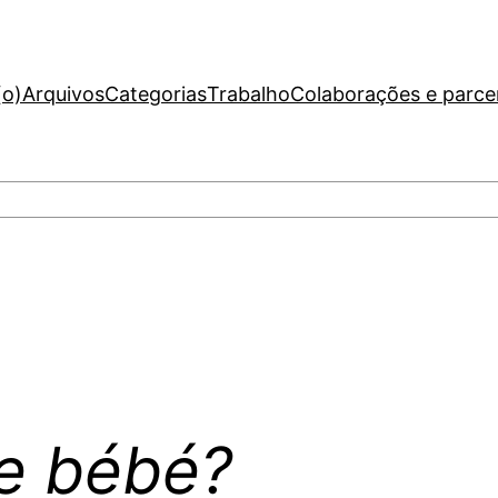
(o)
Arquivos
Categorias
Trabalho
Colaborações e parce
ce bébé?