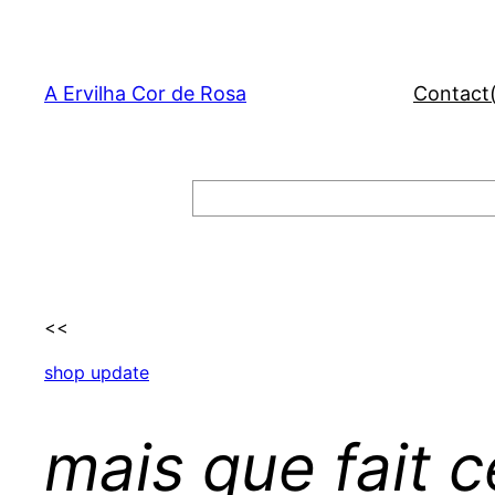
Skip
to
content
A Ervilha Cor de Rosa
Contact
Search
<<
shop update
mais que fait 