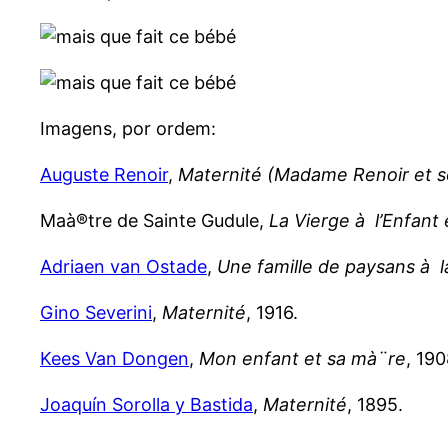
Imagens, por ordem:
Auguste Renoir
,
Maternité (Madame Renoir et son
Maà®tre de Sainte Gudule,
La Vierge à l’Enfant
Adriaen van Ostade
,
Une famille de paysans à 
Gino Severini
,
Maternité
, 1916.
Kees Van Dongen
,
Mon enfant et sa mà¨re
, 190
Joaquín Sorolla y Bastida
,
Maternité
, 1895.