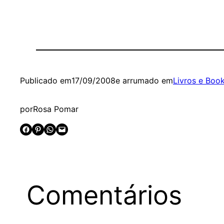
Publicado em
17/09/2008
e arrumado em
Livros e Boo
por
Rosa Pomar
Share on Facebook
Share on Pinterest
Share on WhatsApp
Email this Page
Comentários