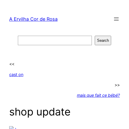
Skip
to
A Ervilha Cor de Rosa
content
Search
Search
<<
cast on
>>
mais que fait ce bébé?
shop update