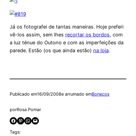
Já os fotografei de tantas maneiras. Hoje preferi
vê-los assim, sem lhes
recortar os bordos
, com
a luz ténue do Outono e com as imperfeições da
parede. Estão (os que ainda estão)
na loja
.
Publicado em
16/09/2008
e arrumado em
Bonecos
por
Rosa Pomar
Share on Facebook
Share on Pinterest
Share on WhatsApp
Email this Page
Tags: