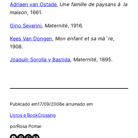
Adriaen van Ostade
,
Une famille de paysans à la
maison
, 1661.
Gino Severini
,
Maternité
, 1916.
Kees Van Dongen
,
Mon enfant et sa mà¨re
,
1908.
Joaquín Sorolla y Bastida
,
Maternité
, 1895.
Publicado em
17/09/2008
e arrumado em
Livros e BookCrossing
por
Rosa Pomar
Share on Facebook
Share on Pinterest
Share on WhatsApp
Email this Page