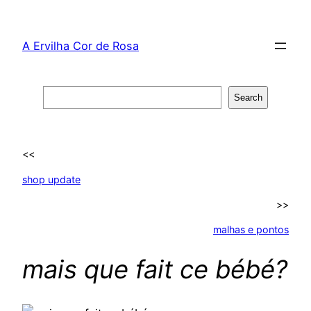
Skip
to
A Ervilha Cor de Rosa
content
Search
Search
<<
shop update
>>
malhas e pontos
mais que fait ce bébé?