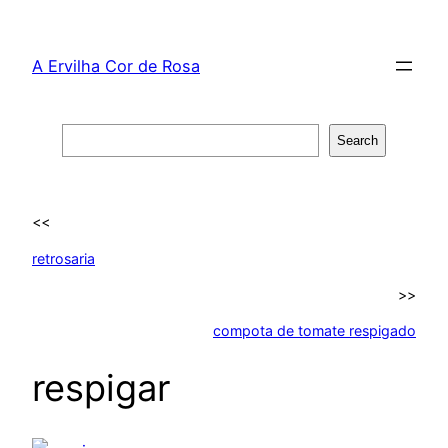
Skip
to
A Ervilha Cor de Rosa
content
Search
Search
<<
retrosaria
>>
compota de tomate respigado
respigar