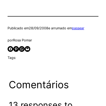
Publicado em
28/09/2008
e arrumado em
passear
por
Rosa Pomar
Share on Facebook
Share on Pinterest
Share on WhatsApp
Email this Page
Tags:
Comentários
13 responses to